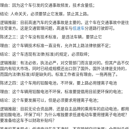
理由：因为这个车引发的交通事故频发，技术含量低；
结论: 人命关天，必须要禁止它发展，禁止其上路。
逻辑推敲：目前高速汽车的交通事故是主要的。这个车在交通事故中是往
往受害方。这是交通管理问题，高速车与
低速车
分道路行驶即可。
陈述之三：这个车没有技术标准， 是违法车辆，要禁止它
理由：这个车辆技术标准一直没有，允许其上路法律依据不足；
结论：这个车违现有法律(标准)的规定，必须取缔；
逻辑推敲：有法必依，执法必严，对交管部门而言是对的。但其产品不仅
国内有较大市场，同时已经成规模还出口到了国外。国外法律是支持的，
而国内法律(标准)却是缺失的。标准工作者没有理由，一拖再拖了。
陈述之四：这个车用的铅酸电池，不环保，要上路必用锂离子电池
理由：这个车辆用铅酸电池不环保，标准要提倡用目前更环保的电池；
结论：这个车要发展可以，但是必须要求用锂离子电池；
逻辑推敲：目前无论合资品牌、还是自主品牌的乘用车的启动电池，都用
是铅酸电池，环保了吗？为什么唯独要求低速电动车要用锂离子电池呢？
要准备给这车予以财政补贴吗？
笔者的基本观点：低速电动车生不逢时，不宜跨越空间发展；全面封杀低