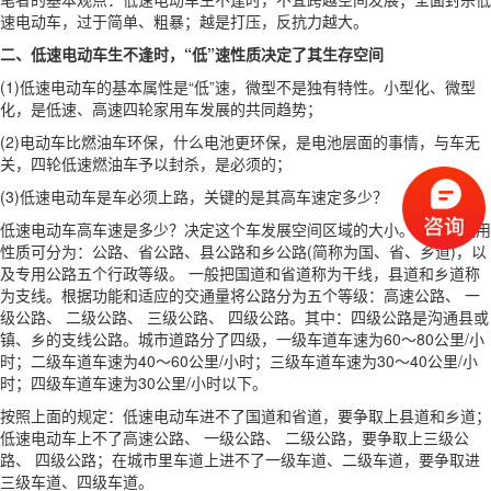
速电动车，过于简单、粗暴；越是打压，反抗力越大。
二、低速电动车生不逢时，“低”速性质决定了其生存空间
(1)低速电动车的基本属性是“低”速，微型不是独有特性。小型化、微型
化，是低速、高速四轮家用车发展的共同趋势；
(2)电动车比燃油车环保，什么电池更环保，是电池层面的事情，与车无
关，四轮低速燃油车予以封杀，是必须的；
(3)低速电动车是车必须上路，关键的是其高车速定多少？
低速电动车高车速是多少？决定这个车发展空间区域的大小。公路按使用
性质可分为：公路、省公路、县公路和乡公路(简称为国、省、乡道)，以
及专用公路五个行政等级。 一般把国道和省道称为干线，县道和乡道称
为支线。根据功能和适应的交通量将公路分为五个等级：高速公路、 一
级公路、 二级公路、 三级公路、 四级公路。其中：四级公路是沟通县或
镇、乡的支线公路。城市道路分了四级，一级车道车速为60～80公里/小
时；二级车道车速为40～60公里/小时；三级车道车速为30～40公里/小
时；四级车道车速为30公里/小时以下。
按照上面的规定：低速电动车进不了国道和省道，要争取上县道和乡道；
低速电动车上不了高速公路、 一级公路、 二级公路，要争取上三级公
路、 四级公路；在城市里车道上进不了一级车道、二级车道，要争取进
三级车道、四级车道。