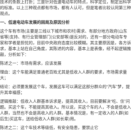
技术的条款上打折；三是针对低速电动车的特点，科学定位，制定出科学
的标准。以上三种观点都有市场，都有人认可，但是笔者比较认同第三种
观点。
一、低速电动车发展的困局及原因分析
这个车有市场(主要是三线以下城市和农村)需求、有部分地方政府(山东
省等)支持、有行业管理部门(公安部等)是反对的，还有一部分电动车专
家和学者是担忧的，目前中央政府态度比较模糊。其主要原因是，各方诉
求，基本上站在自己角度，其陈述的内容，基本上是表像，经不起逻辑推
敲，分析如下：
陈述之一：市场有需求，应该发展
理由：这个车能满足普通老百姓尤其是低收入人群的要求，市场需求量
大；
结论：必须要发展这个车，发展这车可以满足这部分群众的“汽车”梦，提
升其幸福感；
逻辑推敲：低收入人群基本诉求是，提高其收入，目前要解决“吃、住”问
题。买这个车，不能提高其收入。所以说，买这个车的人，不会是低收入
人群，当然也不会是高收入的人群。基本情况是，有一定收入的人群(如
后生)买这车，送给低收入人群(如长辈)用。
陈述之二：这个车技术等级低，有安全隐患，要禁止它