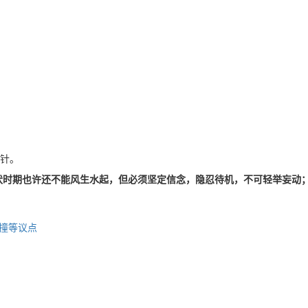
针。
潜伏时期也许还不能风生水起，但必须坚定信念，隐忍待机，不可轻举妄动
碰撞等议点