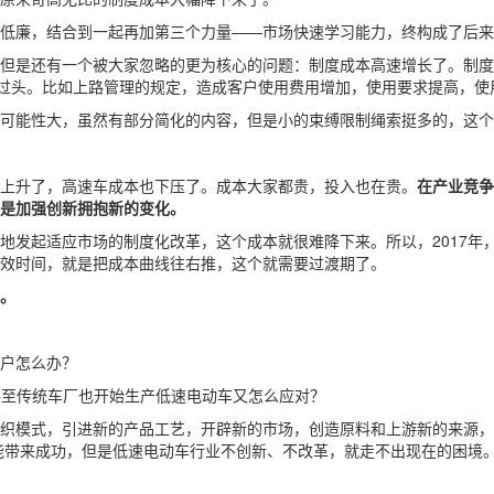
低廉，结合到一起再加第三个力量——市场快速学习能力，终构成了后来的
但是还有一个被大家忽略的更为核心的问题：制度成本高速增长了。制度
收过头。比如上路管理的规定，造成客户使用费用增加，使用要求提高，使
可能性大，虽然有部分简化的内容，但是小的束缚限制绳索挺多的，这个
上升了，高速车成本也下压了。成本大家都贵，投入也在贵。
在产业竞争
是加强创新拥抱新的变化。
发起适应市场的制度化改革，这个成本就很难降下来。所以，2017年，
效时间，就是把成本曲线往右推，这个就需要过渡期了。
。
户怎么办？
甚至传统车厂也开始生产低速电动车又怎么应对？
织模式，引进新的产品工艺，开辟新的市场，创造原料和上游新的来源，
定能带来成功，但是低速电动车行业不创新、不改革，就走不出现在的困境