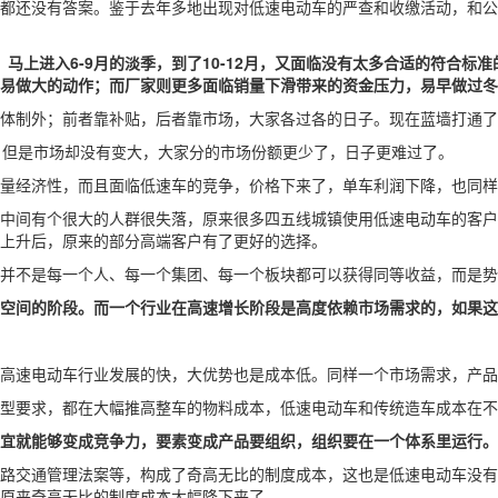
都还没有答案。鉴于去年多地出现对低速电动车的严查和收缴活动，和公
，马上进入6-9月的淡季，到了10-12月，又面临没有太多合适的符合
易做大的动作；而厂家则更多面临销量下滑带来的资金压力，易早做过冬
体制外；前者靠补贴，后者靠市场，大家各过各的日子。现在蓝墙打通了
，但是市场却没有变大，大家分的市场份额更少了，日子更难过了。
量经济性，而且面临低速车的竞争，价格下来了，单车利润下降，也同样
—中间有个很大的人群很失落，原来很多四五线城镇使用低速电动车的客
上升后，原来的部分高端客户有了更好的选择。
并不是每一个人、每一个集团、每一个板块都可以获得同等收益，而是势
空间的阶段。而一个行业在高速增长阶段是高度依赖市场需求的，如果这
高速电动车行业发展的快，大优势也是成本低。同样一个市场需求，产品
型要求，都在大幅推高整车的物料成本，低速电动车和传统造车成本在不
宜就能够变成竞争力，要素变成产品要组织，组织要在一个体系里运行。
路交通管理法案等，构成了奇高无比的制度成本，这也是低速电动车没有
原来奇高无比的制度成本大幅降下来了。