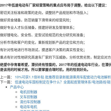
2017年低速电动车厂家经营策略的重点应布局于调整，给出以下建议：
密切关注标准和政策的走向，调整好产品规划和市场投入；
做好资金储备，防范销量下滑带来的经营风险；
做好专业人才队伍储备，搭建好研发及管理体系；
做好锂电化、安全性、定型试验规范的充分研究和准备；
分析市场和客户的变化，重新规划新产品的定位和方向；
有针对性地进行市场测试，摸透客户决策的真实性变化；
重点有针对性地研究高速车厂家的下压威胁，分析优势劣势，制定应对方
绝望中孕育着希望，潜伏终有惊蛰的，2017年的低速电动车行业，在
是该用的时候才用。所以要掌握合理时机，用的恰到好处。
上一篇：
10%可获1.1倍补贴 批推荐目录新能源乘用车配套动力电池解析
下一篇：
低速电动车国标制定在争什么？全面起底管理体系/电池路线/
产品中心
电机控制器
叉车控制器
清扫车控制器
电动车电机