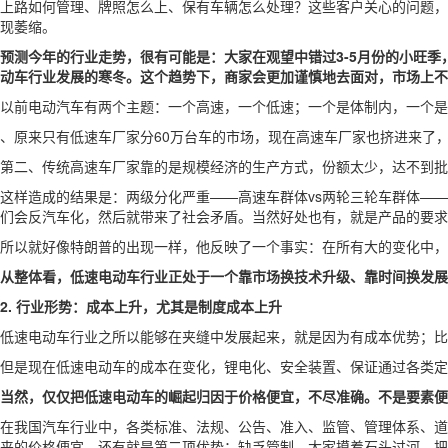
上路如何管理、牌照怎么上、保有车辆怎么处理？这些客户关心的问题，
现萎缩。
预测今年的行业走势，很有可能是：大家在观望中错过3-5月份的小旺季
动车行业发展的寒冬。这个趋势下，商家会更加谨慎地去面对，市场上不
以前电动汽车有两个主题：一个高速，一个低速；一个是体制内，一个是
、原来只有低速车厂家分60万台车的市场，现在高速车厂家也挤进来了
第二、传统高速车厂家靠的是规模经济的生产方式，份额太少，达不到批
这样造成的结果是：两级分化严重——高速车群体vs两轮三轮车群体—
们会反汽车化，然后就带来了社会矛盾。当然好处也有，就是产品的要求
所以就好像特朗普的出现一样，他反映了一个事实：在所有大的变化中，
从整体看，低速电动车行业正处于一个靠市场换技术升级、靠时间换发展
2. 行业形势：成本上升，尤其是制度成本上升
低速电动车行业之所以能够在夹缝中发展起来，就是因为有成本优势；比
但是现在低速电动车的成本在变化，锂电化、安全装置、保证通过各类定
当然，仅仅把低速电动车的崛起归因于价格便宜，不尽准确。不是要素便
在我国汽车行业中，各类标准、法规、公告、准入、监管、管理体系、道
来的价格便宜，还有就是第二项优势：缺乏管制，大家摸着石头过河，把