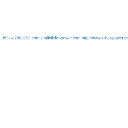
8
0591-87883797
chensm@slider-power.com
http://www.slider-power.