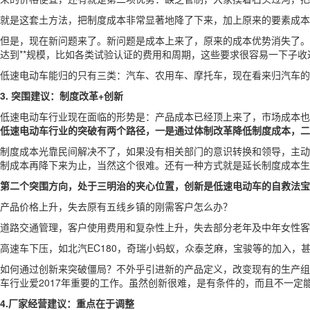
就是这套土方法，把制度成本非常显著地降了下来，加上原来的要素成本
但是，现在新问题来了。新问题是成本上来了，原来的成本优势消失了。
达到**规模，比如各类试验认证的费用和周期，这些要求很容易一下子
低速电动车能归的只有三类：汽车、农用车、摩托车，现在看来归汽车的
3. 突围建议：制度改革+创新
低速电动车行业现在面临的形势是：产品成本已经顶上来了，市场成本也
低速电动车行业的突破有两个路径，一是通过体制改革降低制度成本，二
制度成本光靠民间解决不了，如果没有相关部门的意识转换和领导，主动地
制成本再降下来为止，当然这个很难。还有一种方式就是延长制度成本生
第二个突围方向，处于三明治的夹心位置，创新是低速电动车的自救法宝
产品价格上升，失去原有五线乡镇的刚需客户怎么办？
道路交通管理，客户使用费用和复杂性上升，失去部分老年及中年女性客
高速车下压，如北汽EC180，奇瑞小蚂蚁，众泰芝麻，宝骏等的加入，
如何通过创新来突破僵局？不外乎引进新的产品定义，改变现有的生产组
车行业爱2017年重要的工作。虽然创新很难，是有条件的，而且不一
4.厂家经营建议：重点在于调整