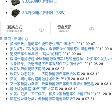
SDJ系列电机控制器 ...
SDJ系列电机控制器（3KW）...

首页
>
新闻中心
频出新政，电动车企能否守住用户“阵地”？
2019-09-07
损失4万，7次反复调价，看特斯拉如何激怒中国消费者
2019-09-
透视汽车业半年报：“消失”的利润
2019-09-04
数据一电排行榜 全球新能源乘用车7月销量榜单：外资车企发力，中
大象转身，低迷市场下汽车零部件巨头何处去？
2019-08-29
欣联达带你玩转济南展
2019-08-27
欣联达为您献上——济南新能源汽车展会攻略
2019-08-19
突发！网约车内锂电池组爆燃致1死1伤
2019-08-15
又一家新势力自燃！云度新能源汽车街头自燃火势迅猛
2019-08-1
解决续航里程“痛点”的四大策略
2019-08-10
欠薪、裁员、工厂停工，有多少家新造车企业能扛过2019？
2019
都在说垃圾分类，但新能源车电池咋回收?
2019-07-31