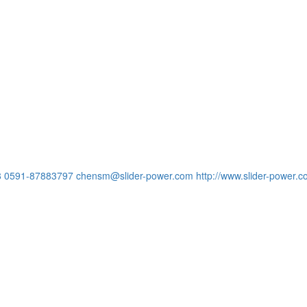
8
0591-87883797
chensm@slider-power.com
http://www.slider-power.